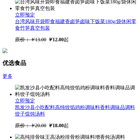
立即预定
台湾风味开袋即食福建香卤笋卤味下饭菜180g/袋休闲零
食竹笋真空包装
原价：
￥
13.00
￥
12.00
起
优选食品
更多
立即预定
凯发沙县小吃配料高纯饺馅鸡粉调味料香料调味品调料
饺子馄饨汤料
原价：
￥
20.00
￥
18.00
起