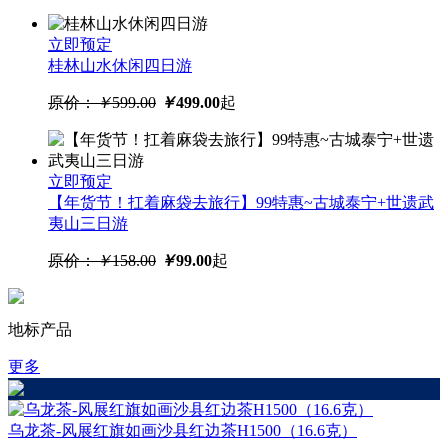
立即预定
桂林山水休闲四日游
原价：
￥
599.00
￥
499.00
起
立即预定
【年货节！扛着麻袋去旅行】99特惠~古城泰宁+世遗武
夷山三日游
原价：
￥
158.00
￥
99.00
起
地标产品
更多
乌龙茶-风展红旗如画沙县红边茶H1500（16.6克）