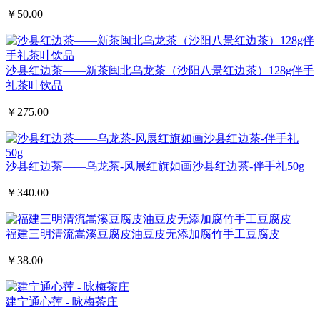
￥50.00
沙县红边茶——新茶闽北乌龙茶（沙阳八景红边茶）128g伴手
礼茶叶饮品
￥275.00
沙县红边茶——乌龙茶-风展红旗如画沙县红边茶-伴手礼50g
￥340.00
福建三明清流嵩溪豆腐皮油豆皮无添加腐竹手工豆腐皮
￥38.00
建宁通心莲 - 咏梅茶庄