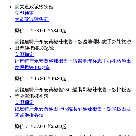
安黄椒拌饭酱零添加沙县小吃
500g
立即预定
原价：
￥
30.90
￥
29.90
起
大道致诚猴头菇
原价：
￥
73.00
￥
73.00
起
立即预定
福建特产永安黄椒辣椒酱下饭酱地理标志手办礼旅游出
差便携装100g/盒
立即购买
原价：
￥
15.80
￥
16.80
起
沙县特产辣椒酱辣倒神辣椒酱
无添加 伴手礼盒袋装火锅调味酱
包邮
立即预定
原价：
￥
20.90
￥
19.90
起
福建特产永安黄椒酱350g罐装剁椒辣椒酱下饭拌饭酱蒜
蓉酱泡椒香辣
原价：
￥
27.00
￥
25.00
起