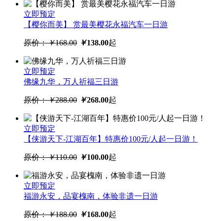
立即预定
【樱你而美】 赏最美樱花永福汽车一日游
原价：
￥
168.00
￥
138.00
起
立即预定
佛缘九华，万人祈福三日游
原价：
￥
288.00
￥
268.00
起
立即预定
【侠游天下-江湖百年】特惠价100元/人起一日游！
原价：
￥
110.00
￥
100.00
起
立即预定
福游永安，品宴槐南，体验非遗一日游
原价：
￥
188.00
￥
168.00
起