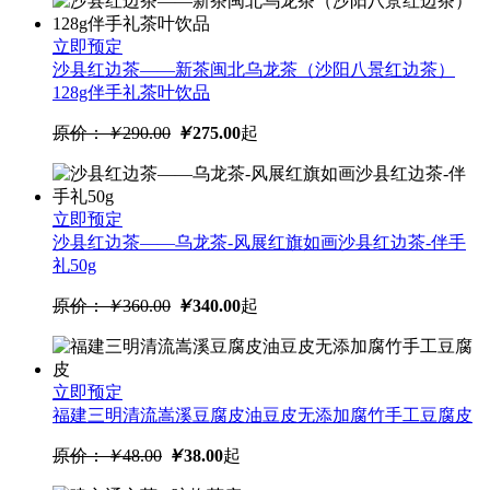
立即购买
高纯排骨味王高汤粉排骨粉调
立即预定
味料增香炖汤调料
沙县红边茶——新茶闽北乌龙茶（沙阳八景红边茶）
128g伴手礼茶叶饮品
原价：
￥
17.00
￥
15.00
起
原价：
￥
290.00
￥
275.00
起
立即预定
沙县红边茶——乌龙茶-风展红旗如画沙县红边茶-伴手
礼50g
原价：
￥
360.00
￥
340.00
起
立即购买
沙县红边茶——新茶闽北乌龙
茶（沙阳八景红边茶）128g伴手
礼茶叶饮品
立即预定
福建三明清流嵩溪豆腐皮油豆皮无添加腐竹手工豆腐皮
原价：
￥
290.00
￥
275.00
起
原价：
￥
48.00
￥
38.00
起