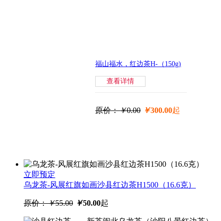
福山福水，红边茶H-（150g)
查看详情
立即购买
闽笋类制品福建三明特产农旺
原价：
￥
0.00
￥
300.00
起
生烤笋干新工艺免泡发生烤笋
350gX5包
原价：
￥
68.00
￥
59.00
起
立即预定
乌龙茶-风展红旗如画沙县红边茶H1500（16.6克）
原价：
￥
55.00
￥
50.00
起