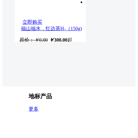
立即购买
福山福水，红边茶H-（150g)
原价：
￥
0.00
￥
300.00
起
地标产品
立即购买
更多
大道致诚竹荪（干品）100g/
袋
原价：
￥
63.00
￥
63.00
起