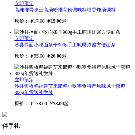
立即预定
高纯排骨味王高汤粉排骨粉调味料增香炖汤调料
原价：
￥
17.00
￥
15.00
起
立即预定
沙县拌面小吃面条干900g手工晾晒炸酱方便面条
原价：
￥
55.00
￥
20.00
起
立即预定
沙县酱板鸭福建艾来腊鸭小吃零食特产原味风干熏鸭
800g年货送礼微辣
原价：
￥
138.00
￥
73.00
起
伴手礼