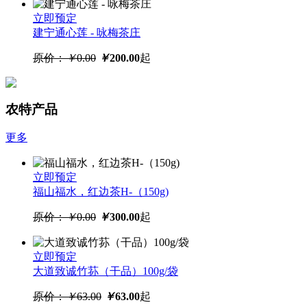
立即预定
建宁通心莲 - 咏梅茶庄
原价：
￥
0.00
￥
200.00
起
立即购买
正宗佳丰沙县辣椒酱230g*2瓶
农特产品
家用拌面下饭小吃蒜蓉辣椒酱福
建特产
更多
原价：
￥
20.80
￥
14.80
起
立即预定
福山福水，红边茶H-（150g)
原价：
￥
0.00
￥
300.00
起
立即预定
大道致诚竹荪（干品）100g/袋
立即购买
福建沙县特产黄椒酱辣椒酱永
原价：
￥
63.00
￥
63.00
起