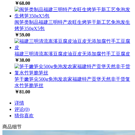
￥68.00
闽笋类制品福建三明特产农旺生烤笋干新工艺免泡发生
烤笋350gX5包
￥59.00
福建三明清流嵩溪豆腐皮油豆皮无添加腐竹手工豆腐皮
￥38.00
笋干嫩笋尖500g免泡发农家福建特产贡堡天然非干货复
水竹笋脆笋丝
￥81.00
详情
评论(0)
猜你喜欢
商品细节