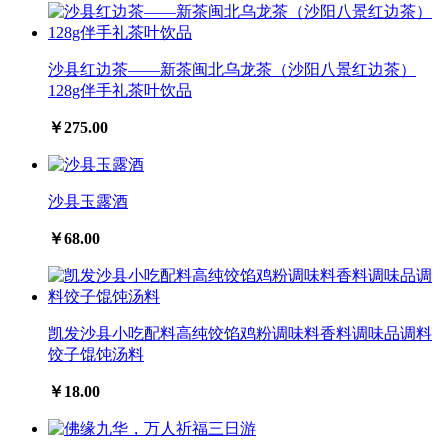
沙县红边茶——新茶闽北乌龙茶（沙阳八景红边茶）
128g伴手礼茶叶饮品
￥275.00
沙县玉露酒
￥68.00
凯发沙县小吃配料高纯饺馅鸡粉调味料香料调味品调料
饺子馄饨汤料
￥18.00