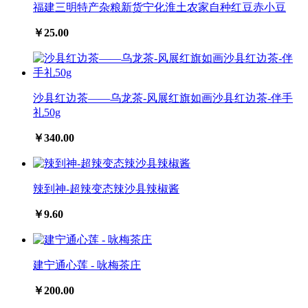
福建三明特产杂粮新货宁化淮土农家自种红豆赤小豆
￥25.00
沙县红边茶——乌龙茶-风展红旗如画沙县红边茶-伴手
礼50g
￥340.00
辣到神-超辣变态辣沙县辣椒酱
￥9.60
建宁通心莲 - 咏梅茶庄
￥200.00