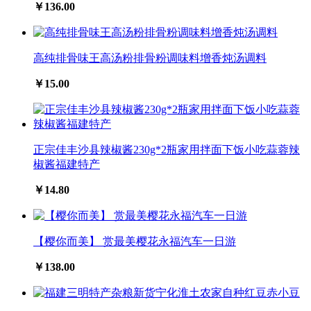
￥136.00
高纯排骨味王高汤粉排骨粉调味料增香炖汤调料
￥15.00
正宗佳丰沙县辣椒酱230g*2瓶家用拌面下饭小吃蒜蓉辣
椒酱福建特产
￥14.80
【樱你而美】 赏最美樱花永福汽车一日游
￥138.00