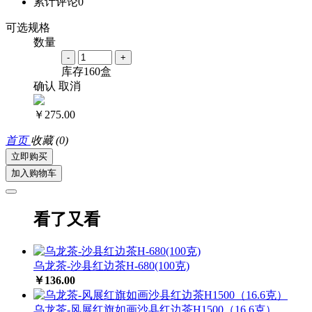
累计评论
0
可选规格
数量
-
+
库存
160
盒
确认
取消
￥275.00
首页
收藏
(0)
立即购买
加入购物车
看了又看
乌龙茶-沙县红边茶H-680(100克)
￥136.00
乌龙茶-风展红旗如画沙县红边茶H1500（16.6克）