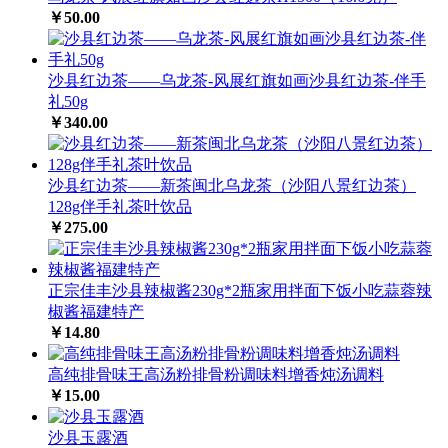
￥50.00
沙县红边茶——乌龙茶-风展红旗如画沙县红边茶-伴手
礼50g
￥340.00
沙县红边茶——新茶闽北乌龙茶（沙阳八景红边茶）
128g伴手礼茶叶饮品
￥275.00
正宗佳丰沙县辣椒酱230g*2瓶家用拌面下饭小吃蒜蓉辣
椒酱福建特产
￥14.80
高纯排骨味王高汤粉排骨粉调味料增香炖汤调料
￥15.00
沙县玉露酒