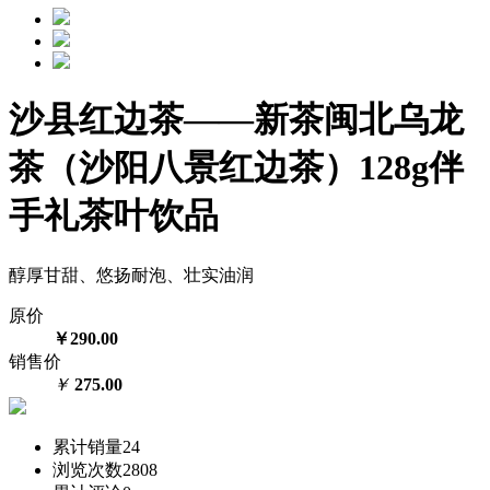
沙县红边茶——新茶闽北乌龙
茶（沙阳八景红边茶）128g伴
手礼茶叶饮品
醇厚甘甜、悠扬耐泡、壮实油润
原价
￥290.00
销售价
￥
275.00
累计销量
24
浏览次数
2808