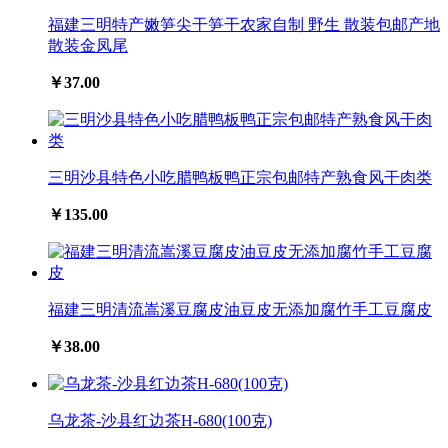
福建三明特产嫩笋尖干笋干农家自制 野生 散装包邮产地
散装金凤尾
￥37.00
三明沙县特色小吃腊鸭板鸭正宗包邮特产熟食风干肉类
￥135.00
福建三明清流嵩溪豆腐皮油豆皮无添加腐竹手工豆腐皮
￥38.00
乌龙茶-沙县红边茶H-680(100克)