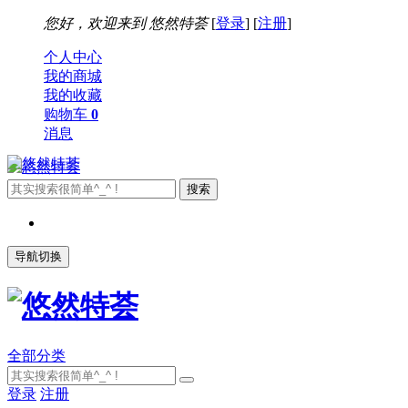
您好，欢迎来到
悠然特荟
[
登录
] [
注册
]
个人中心
我的商城
我的收藏
购物车
0
消息
导航切换
全部分类
登录
注册