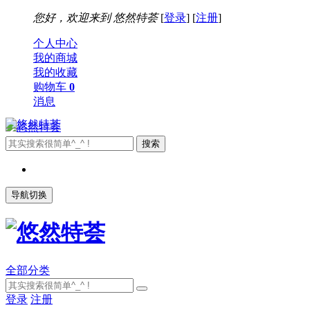
您好，欢迎来到
悠然特荟
[
登录
] [
注册
]
个人中心
我的商城
我的收藏
购物车
0
消息
导航切换
全部分类
登录
注册